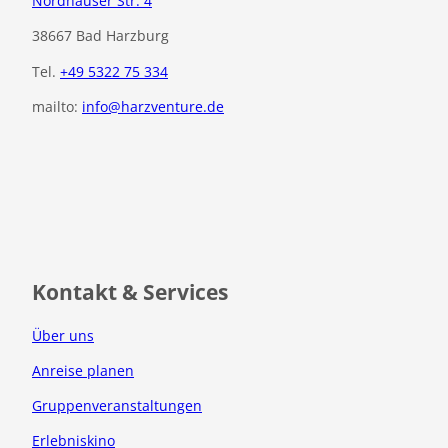
Nordhäuser Str. 4
38667 Bad Harzburg
Tel.
+49 5322 75 334
mailto:
info@harzventure.de
F
I
a
n
c
s
e
t
b
a
o
g
o
r
Kontakt & Services
k
a
m
Über uns
Anreise planen
Gruppenveranstaltungen
Erlebniskino