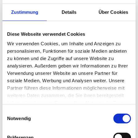
ventu
reGol
f Har
z, Fra
Zustimmung
Details
Über Cookies
nzi P
önisc
h
AdventureGolf
18-Loch AdventureGolf im Kurpark
Diese Webseite verwendet Cookies
Wir verwenden Cookies, um Inhalte und Anzeigen zu
personalisieren, Funktionen für soziale Medien anbieten
zu können und die Zugriffe auf unsere Website zu
analysieren. Außerdem geben wir Informationen zu Ihrer
Verwendung unserer Website an unsere Partner für
soziale Medien, Werbung und Analysen weiter. Unsere
Partner führen diese Informationen möglicherweise mit
weiteren Daten zusammen, die Sie ihnen bereitgestellt
haben oder die sie im Rahmen Ihrer Nutzung der Dienste
gesammelt haben.
E
Notwendig
i
n
w
Präferenzen