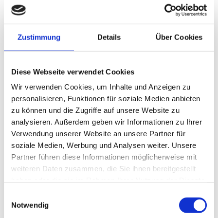
Nutzung ab 20kg bis 120kg Eigengewicht pro
Person
Zustimmung
Details
Über Cookies
Gutscheinshop
FAQ - gut zu wissen
Öffnungszeiten
Diese Webseite verwendet Cookies
Öffnungszeiten ganzjährig
Wir verwenden Cookies, um Inhalte und Anzeigen zu
personalisieren, Funktionen für soziale Medien anbieten
zu können und die Zugriffe auf unsere Website zu
Erlebe die BaumSchwebeBahn im Harz
analysieren. Außerdem geben wir Informationen zu Ihrer
Verwendung unserer Website an unsere Partner für
Gleite vom Burgberg rund 1.000 Meter durch die
soziale Medien, Werbung und Analysen weiter. Unsere
Baumwipfel und entdecke Bad Harzburg aus einer
Partner führen diese Informationen möglicherweise mit
einzigartigen Perspektive. Die Baumschwebebahn
weiteren Daten zusammen, die Sie ihnen bereitgestellt
verbindet Natur, Ruhe und ein besonderes Erlebnis –
ideal für deinen Ausflug in den Harz.
haben oder die sie im Rahmen Ihrer Nutzung der Dienste
gesammelt haben.
E
Monate
Öffnungszeiten
Unsere Empf
Notwendig
i