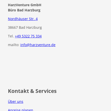
HarzVenture GmbH
Büro Bad Harzburg
Nordhäuser Str. 4
38667 Bad Harzburg
Tel.
+49 5322 75 334
mailto:
info@harzventure.de
F
I
a
n
c
s
e
t
b
a
o
g
o
r
Kontakt & Services
k
a
m
Über uns
Anreise planen