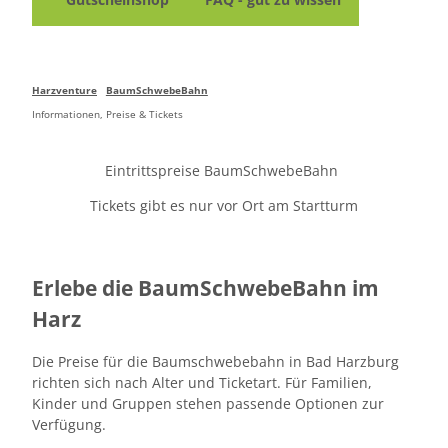
Baumwipfelpfad & BaumSchwebeBahn Harz
Alle Themen
WipfelErlebnisWelt
Teamevent & Betriebsausflüge im Harz
Burgladen
Gastronomien
Hochzeiten
Brockenbande in Bad Harzburg
Alle Themen
Schulklassen
Erlebniskino Harz - 5D
Harzventure
BaumSchwebeBahn
Burgtaverne & HarzEatz
Weihnachtsfeiern im Harz
HarzVenture
Explor Games Harz
Sagenhaft
Informationen, Preise & Tickets
Eventlocation im Harz für Firmenveranstaltungen
Alle Themen
Salz & Seele
Geschichte
Wipfelbiergarten
Veranstaltungskalender
Eintrittspreise BaumSchwebeBahn
Team
Anfahrt
Tickets gibt es nur vor Ort am Startturm
Orte und Sehenswertes in und rund um Bad
Harzburg
Tickets & Gutscheine
Erlebe die BaumSchwebeBahn im
Harz
English information
Die Preise für die Baumschwebebahn in Bad Harzburg
richten sich nach Alter und Ticketart. Für Familien,
Kinder und Gruppen stehen passende Optionen zur
Verfügung.