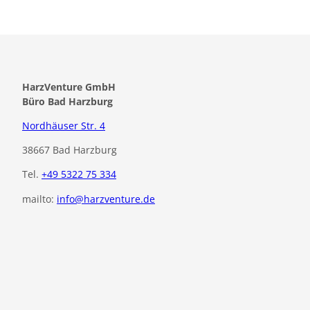
Anfahrt
HarzVenture GmbH
&
Büro Bad Harzburg
Anreise
Nordhäuser Str. 4
38667 Bad Harzburg
Tel.
+49 5322 75 334
mailto:
info@harzventure.de
F
I
a
n
c
s
e
t
b
a
o
g