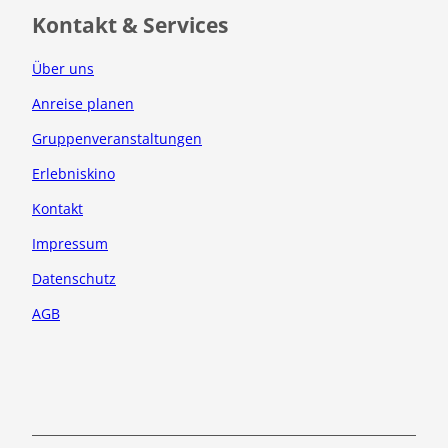
o
r
Kontakt & Services
k
a
m
Über uns
Anreise planen
Gruppenveranstaltungen
Erlebniskino
Kontakt
Impressum
Datenschutz
AGB