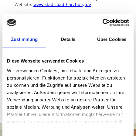
Website:
www.stadt-bad-harzburg.de
Baumwipfelpfad Harz – Veranstaltungen
Julian Schmitz
E-Mail: buchung@harzventure.de
Zustimmung
Details
Über Cookies
Telefon: 05322 75334
Die Wunschtermine müssen sowohl beim Standesamt
als auch beim Baumwipfelpfad angefragt werden.
Diese Webseite verwendet Cookies
Besonderes Erlebnis in den Baumwipfeln
Wir verwenden Cookies, um Inhalte und Anzeigen zu
Seit 2015 haben bereits rund
60 Brautpaare im
personalisieren, Funktionen für soziale Medien anbieten
Baumwipfelpfad Harz geheiratet
. Jede Hochzeit wird
zu können und die Zugriffe auf unsere Website zu
individuell gestaltet – von der Dekoration bis zur
analysieren. Außerdem geben wir Informationen zu Ihrer
fotografischen Begleitung. Gerne werden passende
Verwendung unserer Website an unsere Partner für
Möglichkeiten und Empfehlungen gemeinsam
abgestimmt, um diesen besonderen Moment
soziale Medien, Werbung und Analysen weiter. Unsere
unvergesslich zu machen.
Partner führen diese Informationen möglicherweise mit
weiteren Daten zusammen, die Sie ihnen bereitgestellt
haben oder die sie im Rahmen Ihrer Nutzung der Dienste
gesammelt haben.