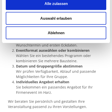
Gruppen, die Indoor- und Outdoor-Erlebnisse
s
Alle zulassen
kombinieren möchten
a
u
So planen Sie Ihre Veranstaltung mit
Auswahl erlauben
s
HarzVenture
w
a
Ablehnen
Kontakt aufnehmen
h
Senden Sie uns Ihre Anfrage mit Anlass,
l
Wunschtermin und ersten Eckdaten.
Eventformat auswählen oder kombinieren
Wählen Sie ein bestehendes Programm oder
kombinieren Sie mehrere Bausteine.
Datum und Gruppengröße abstimmen
Wir prüfen Verfügbarkeit, Ablauf und passende
Möglichkeiten für Ihre Gruppe.
Individuelles Angebot erhalten
Sie bekommen ein passendes Angebot für Ihr
Firmenevent im Harz.
Wir beraten Sie persönlich und gestalten Ihre
Veranstaltung passend zu Ihren Vorstellungen.