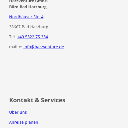
HarzVenture GmbH
mit König Heinrich IV.
Büro Bad Harzburg
Nordhäuser Str. 4
38667 Bad Harzburg
Tel.
+49 5322 75 334
mailto:
info@harzventure.de
F
I
a
n
c
s
e
t
b
a
o
g
o
r
Kontakt & Services
k
a
m
Über uns
Anreise planen