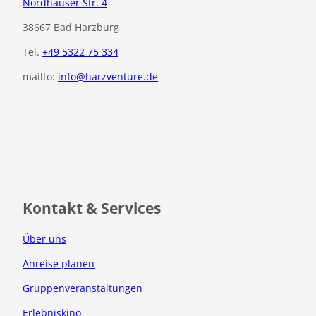
Nordhäuser Str. 4
38667 Bad Harzburg
Tel.
+49 5322 75 334
mailto:
info@harzventure.de
F
I
a
n
c
s
e
t
b
a
o
g
o
r
Kontakt & Services
k
a
m
Über uns
Anreise planen
Gruppenveranstaltungen
Erlebniskino