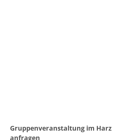
WipfelErelebnisWelt
Ab 2027
Gruppenveranstaltung im Harz
Explor
Games
anfragen