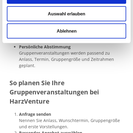
a
Besondere Lage in Bad Harzburg
u
Die Angebote finden in Bad Harzburg statt und
Auswahl erlauben
eignen sich für Gruppenevents im Harz.
s
Erlebnis statt Standardprogramm
w
Baumwipfelpfad, BaumSchwebeBahn, Explor
a
Ablehnen
Games, Erlebniskino und AdventureGolf schaffen
h
besondere Gruppenerlebnisse.
l
Persönliche Abstimmung
Gruppenveranstaltungen werden passend zu
Anlass, Termin, Gruppengröße und Zeitrahmen
geplant.
So planen Sie Ihre
Gruppenveranstaltungen bei
HarzVenture
Anfrage senden
Nennen Sie Anlass, Wunschtermin, Gruppengröße
und erste Vorstellungen.
Passendes Angebot auswählen