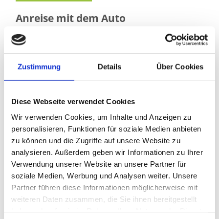
Anreise mit dem Auto
Wenn Sie mit dem Auto anreisen, geben Sie als
Zieladresse das BurgBergCenter in der Nordhäuser
Straße 2c in Bad Harzburg ein. Von dort erreichen Sie
Zustimmung
Details
Über Cookies
die touristischen Angebote rund um HarzVenture, die
Talstation der Burgberg-Seilbahn und weitere
Erlebnisangebote vor Ort.
Diese Webseite verwendet Cookies
Bitte beachten Sie die ausgeschilderten
Wir verwenden Cookies, um Inhalte und Anzeigen zu
Parkmöglichkeiten in der Umgebung.
personalisieren, Funktionen für soziale Medien anbieten
zu können und die Zugriffe auf unsere Website zu
Parken in der Nähe von
analysieren. Außerdem geben wir Informationen zu Ihrer
HarzVenture
Verwendung unserer Website an unsere Partner für
soziale Medien, Werbung und Analysen weiter. Unsere
In der Nähe des BurgBergCenters stehen mehrere
Partner führen diese Informationen möglicherweise mit
Parkmöglichkeiten zur Verfügung.
weiteren Daten zusammen, die Sie ihnen bereitgestellt
Parkplatz Tourist-Information, Nordhäuser Str. 4
haben oder die sie im Rahmen Ihrer Nutzung der Dienste