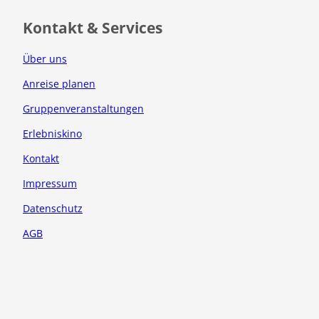
o
g
o
r
Kontakt & Services
k
a
m
Über uns
Anreise planen
Gruppenveranstaltungen
Erlebniskino
Kontakt
Impressum
Datenschutz
AGB