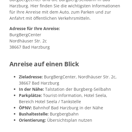
Eventlocation im Harz für Firmenveranstaltungen
Salz & Seele
Alle Themen
Harzburg. Hier finden Sie die wichtigsten Informationen
Wipfelbiergarten
Geschichte
für Ihre Anreise mit dem Auto, zum Parken und zur
Team
Anfahrt mit öffentlichen Verkehrsmitteln.
Anfahrt
Adresse für Ihre Anreise:
BurgBergCenter
Veranstaltungskalender
Nordhäuser Str. 2c
38667 Bad Harzburg
Orte und Sehenswertes in und rund um Bad
Harzburg
Anreise auf einen Blick
Tickets & Gutscheine
Zieladresse:
BurgBergCenter, Nordhäuser Str. 2c,
38667 Bad Harzburg
In der Nähe:
Talstation der Burgberg-Seilbahn
English information
Parkplätze:
Tourist-Information, Hotel Seela,
Bereich Hotel Seela / Tankstelle
ÖPNV:
Bahnhof Bad Harzburg in der Nähe
Bushaltestelle:
Burgbergbahn
Orientierung:
Übersichtsplan nutzen