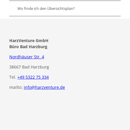
Wo finde ich den Übersichtsplan?
HarzVenture GmbH
Büro Bad Harzburg
Nordhäuser Str. 4
38667 Bad Harzburg
Tel.
+49 5322 75 334
mailto:
info@harzventure.de
F
I
a
n
c
s
e
t
b
a