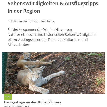
Eventlocation im Harz für Firmenveranstaltungen
Alle Themen
Sehenswürdigkeiten & Ausflugstipps
Salz & Seele
Geschichte
Wipfelbiergarten
Veranstaltungskalender
in der Region
Team
Anfahrt
Erlebe mehr in Bad Harzburg!
Orte und Sehenswertes in und rund um Bad
Harzburg
Entdecke spannende Orte im Harz – von
Naturerlebnissen und historischen Sehenswürdigkeiten
Tickets & Gutscheine
bis zu Ausflugszielen für Familien, Kulturfans und
Aktivurlauber.
English information
D
e
t
a
i
l
s
e
i
Tourismusmarketing Bad Harzburg |
CC-BY-SA
Tipp
t
Luchsgehege an den Rabenklippen
e
Aussichtspunkt/-türme