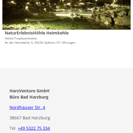
a
f
e
t
i
f
'
b
l
n
ö
ü
s
e
f
c
e
n
f
h
i
NaturErlebnisHöhle Heimkehle
Gemeinde Südharz |
CC-BY
n
e
t
Höhle/Tropfsteinhöhle
e
An der Heimkehle 3, 06536 Südharz OT Uftrungen
r
e
n
e
'
i
N
B
a
a
t
d
u
H
r
a
E
HarzVenture GmbH
r
r
Büro Bad Harzburg
z
l
b
e
Nordhäuser Str. 4
u
b
38667 Bad Harzburg
r
n
g
i
Tel.
+49 5322 75 334
i
s