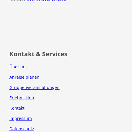
F
I
a
n
c
s
e
t
b
a
o
g
o
r
Kontakt & Services
k
a
m
Über uns
Anreise planen
Gruppenveranstaltungen
Erlebniskino
Kontakt
Impressum
Datenschutz