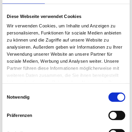
Diese Webseite verwendet Cookies
Wir verwenden Cookies, um Inhalte und Anzeigen zu
personalisieren, Funktionen für soziale Medien anbieten
zu können und die Zugriffe auf unsere Website zu
analysieren. Außerdem geben wir Informationen zu Ihrer
Verwendung unserer Website an unsere Partner für
V
soziale Medien, Werbung und Analysen weiter. Unsere
i
Partner führen diese Informationen möglicherweise mit
d
weiteren Daten zusammen, die Sie ihnen bereitgestellt
e
haben oder die sie im Rahmen Ihrer Nutzung der Dienste
o
gesammelt haben.
E
a
Notwendig
i
b
n
s
w
p
Präferenzen
i
i
l
e