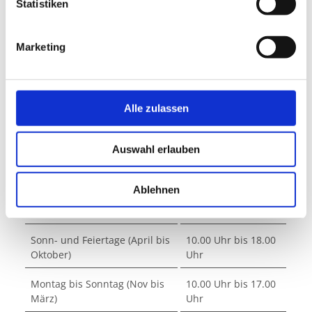
l
Statistiken
l
i
e
g
n
Marketing
u
n
Öffnungszeiten
g
Die Vorführungen finden immer alle 20 min statt. Letzte
s
Alle zulassen
Vorführung 20 min vor Schließung.
a
u
Auswahl erlauben
s
Wochentage
Öffnungszeiten
w
a
Ablehnen
Montag bis Samstag (April bis
10.00 Uhr bis 18.00
h
Oktober)
Uhr
l
Sonn- und Feiertage (April bis
10.00 Uhr bis 18.00
Oktober)
Uhr
Montag bis Sonntag (Nov bis
10.00 Uhr bis 17.00
März)
Uhr